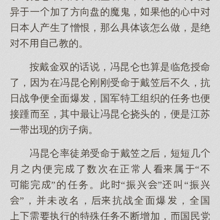
异一加了方向盘的魔鬼，果他的中
日本人产生了憎恨，那具体该怎做，是绝
不己教的。
按戴金双的话说，冯昆仑算是临危授命
了，因在冯昆仑刚刚受命戴笠不久，抗
日战争便全面爆，国军特工组织的任务便
接踵至，其中最让冯昆仑挠头的，便是江苏
一带现的疠子病。
冯昆仑率徒弟受命戴笠，短短几
月内便完了数次在正常人属“不
完”的任务。此“振兴”叫“振兴
”，并未改名，抗战全面爆，全国
需执行的特殊任务不断增加，国民党