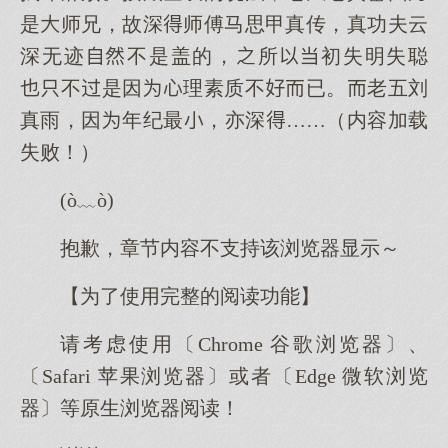
是师兄，故深师傅马思甲真传，真功夫云
深无迹不是盖的，所初失明失聪
不是因理素质不已。老五刘
真雨，因年纪最，亦深……（内容加载
失败！）
(ò﹏ò)
抱歉，章节内容不支持该浏览器显示～
【为了使用完整的阅读功能】
请考虑使用〔Chrome 谷歌浏览器〕、
〔Safari 苹果浏览器〕或者〔Edge 微软浏览
器〕等原生浏览器阅读！