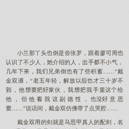
兰那丫头倒是张罗，跟着廖周
认识了不少人，介绍的人，手不气，
几年，我兄弟倒有了些积蓄……”戴
金双，“老五年轻，解放才三十岁不
，他伙，我我手给
他，但他我副德，意思
……”说话间，戴金双仿佛带了点哭腔……
戴金双的剑就是马思甲真人的配剑，名