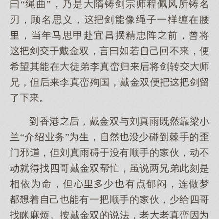
曰“绳曲”，乃是隋铸剑宗师程佩风所铸名
刃，顾名思义，剑像绳子一缠在腰
，年马思甲赴宜昌摆精忠阵前，曾将
剑戴金双，言曰若己回不，便
希望其在徒弟李真峦归将剑转师
兄，但李真峦殉国，戴金双便剑留
了。
香港，戴金双与刘真雨既靠梁
兰“介绍业务”生，少碰棘手的歪
门邪，但刘真雨碍有顺手的伙，动不
动就找四哥戴金双帮忙，虽说两兄弟此刻是
相依命，但少有点郁闷，连做梦
着己有一顺手的伙，少给四哥
找眯麻烦。按戴金双的说法，老老真峦因