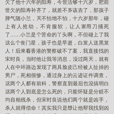
欠了他十六年的阳寿，今世活够十六岁，前
世欠的阳寿补齐了，就差不该了，那孩子
脾气随兰，不怕不怕，十六岁那年，碰
有人抢劫，不肯服软，让人刀捅死
了……兰是苦命的丫头啊，不但碰了我
丧门星，孩子是早逝，白人送黑
人！香港的警察破不了案，我直接找的
宋良，他让我等消息，两，就有
人在中环路边现了两具脸皮己经被人扯掉的
男尸，死相很惨，通身的云迹证件调查，
两人有前科，警察直最搞明白
两人底是怎死的，怀疑是分赃不
均相残杀，但宋良说他两就是凶手，
杀人就偿命！其实我是让他帮我找凶