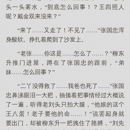
头一头雾水，“底怎回！？王四照人
呢？戴金双？”
“了……又走了！不见了……”张国忠浑
身酸软。挣扎着爬了沙。
“老张……你是……怎了……？”柳东
升推门进屋，蹲在了张国忠的跟前，“弟
妹……怎回？”
“二丫救了……我爸死了……”张国
忠鼻涕眼泪一，抽搐着情经概说
了一遍，听老刘头拍腿，“他娘的
王八蛋！老子他的命……！”说罢身就
门，却被柳东升一拽住了胳膊，“刘先