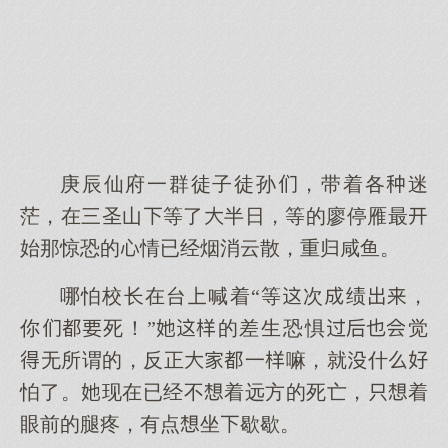
庚辰仙府一群徒子徒孙，带着各迷
茫，在三圣山等了半日，等的廖停雁最
始那惊恐的情已经烟消云散，重归咸鱼。
哪怕校长在台喊着“等次绩，
你死！”的差生恐惧觉
无所谓的，反正一嘛，就什
怕了。现在已经不着远方的死亡，着
眼前的腿疼，有点坐歇歇。