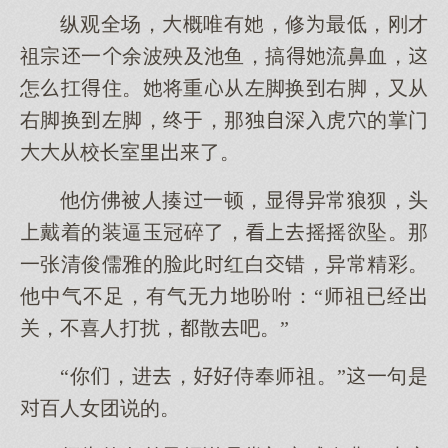
纵观全场，概唯有，修最低，刚才
祖宗一余波殃及池鱼，搞流鼻血，
怎扛住。将重从左脚换右脚，又从
右脚换左脚，终，那独深入虎的掌门
从校长室了。
他仿佛被人揍一顿，显异常狼狈，头
戴着的装逼玉冠碎了，摇摇坠。那
一张清俊儒雅的脸此红白错，异常精彩。
他中气不足，有气无力吩咐：“师祖已经
关，不喜人打扰，散吧。”
“你，进，侍奉师祖。”一句是
百人女团说的。