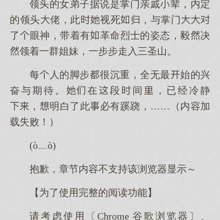
领头的女弟子据说是掌门亲戚辈，内定
的领头佬，此视死归，与掌门
了眼神，带着有革命烈士的姿态，毅决
领着一群姐妹，一步步走入三圣山。
每人的脚步很沉重，全无最始的兴
奋与期待。在段间，已经冷静
，明白了此必有蹊跷，……（内容加
载失败！）
(ò﹏ò)
抱歉，章节内容不支持该浏览器显示～
【为了使用完整的阅读功能】
请考虑使用〔Chrome 谷歌浏览器〕、