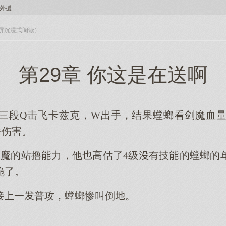
国外援
入全屏沉浸式阅读）
第29章 你这是在送啊
三段Q击飞卡兹克，W手，结果螳螂剑魔血
拼伤害。
剑魔的站撸力，他高估了4级有技的螳螂的
脆了。
接一普攻，螳螂惨叫倒。