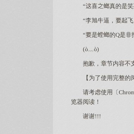
“喜螂真的是笑
“李旭牛逼，
“是螳螂的Q是
(ò﹏ò)
抱歉，章节内容不
【为了使用完整的
请考虑使用〔Chro
览器阅读！
谢谢!!!