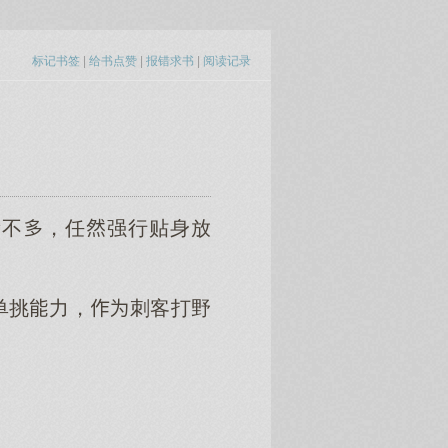
标记书签
|
给书点赞
|
报错求书
|
阅读记录
量不，任强行贴身放
单挑力，刺客打野