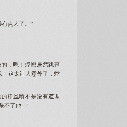
误有点了。”
赚的，嗯！螳螂居跳歪
杀！太让人意外了，螳
Q的粉丝喷不是有理
杀不了他。”