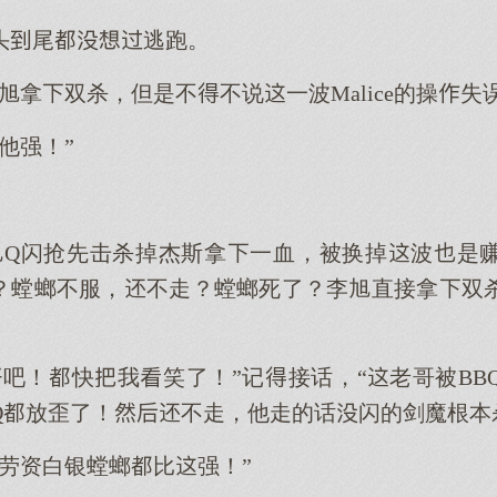
头尾逃跑。
旭拿双杀，但是不不说一波Malice的操失
他强！”
旭Q闪抢先击杀掉杰斯拿一血，被换掉波是
？螳螂不服，不走？螳螂死了？李旭直接拿双
吧！快我笑了！”记接话，“老哥被BB
Q放歪了！不走，他走的话闪的剑魔根本
劳资白银螳螂比强！”