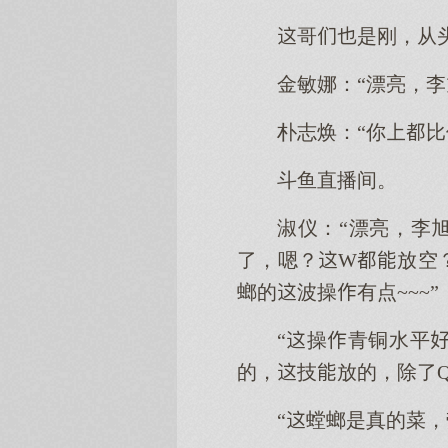
哥是刚，从
金敏娜：“漂亮，李
朴志焕：“你比
斗鱼直播间。
淑仪：“漂亮，李
了，嗯？W放空
螂的波操有点~~~”
“操青铜水平
的，技放的，除了
“螳螂是真的菜，