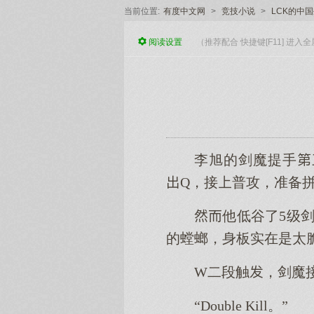
当前位置:
有度中文网
>
竞技小说
>
LCK的中
阅读
设置
（推荐配合 快捷键[F11] 进
李旭的剑魔提手
Q，接普攻，准备
他低谷了5级
的螳螂，身板实在是太
W二段触，剑魔
“Double Kill。”