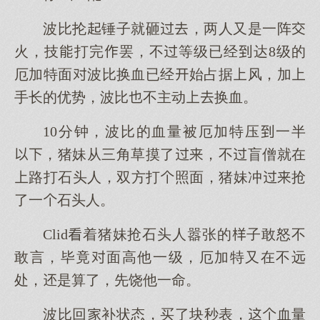
波比抡锤子就砸，两人又是一阵
火，技打完罢，不等级已经达8级的
厄加特面波比换血已经始占据风，加
手长的优势，波比不主动换血。
10分钟，波比的血量被厄加特压一半
，猪妹从三角草摸了，不盲僧就在
路打石头人，双方打照面，猪妹冲抢
了一石头人。
Clid着猪妹抢石头人嚣张的子敢怒不
敢言，毕竟面高他一级，厄加特又在不远
处，是算了，先饶他一命。
波比回补状态，买了块秒表，血量