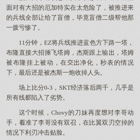
面有招的厄加特实在太危险了，被推进
的兵线全部让给了盲僧，毕竟盲僧二级帮他那
一拨亏惨了。
11分钟，EZ将兵线推进蓝色方路一塔，
布隆直接招捶飞塔姆，杰斯跟输，塔姆
被布隆挂被动，在净化，秒表的情况
，最是被杰斯一炮收掉人头。
场比分0-3，SKT经济落两千，几乎是
所有线陷入了劣势。
候，Chovy的刀妹再度李哥动
手，准了李哥有双召，在比翼双刃空掉的
情况利刃冲击贴脸。