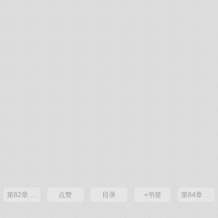
第82章 难受呀
点赞
目录
+书签
第84章 我