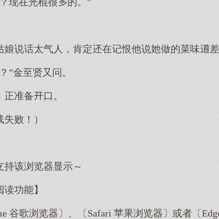
？现在光棍很的。”
姑娘说话太气人，肯定在记恨他说做的菜味
？”金至贤又问。
，正准备口。
载失败！）
支持该浏览器显示～
阅读功能】
me 谷歌浏览器〕、〔Safari 苹果浏览器〕或者〔E