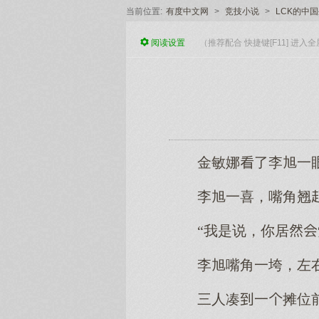
当前位置:
有度中文网
>
竞技小说
>
LCK的中
阅读
设置
（推荐配合 快捷键[F11] 进
金敏娜了李旭一眼
李旭一喜，嘴角翘
“我是说，你居
李旭嘴角一垮，左
三人凑一摊位