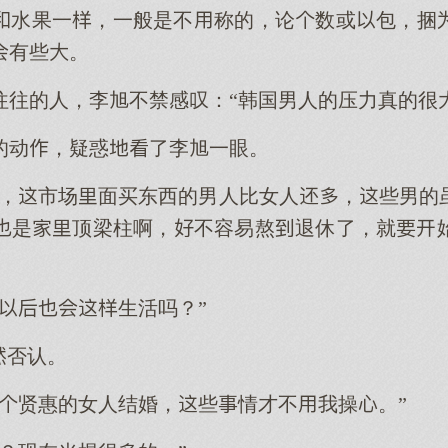
水果一，一般是不称的，论数或包，捆
有些。
往往的人，李旭不禁感叹：“韩国男人的压力真的很
的动，疑惑了李旭一眼。
，市场面买东西的男人比女人，些男的
是顶梁柱啊，不容易熬退休了，就
生活吗？”
否认。
一贤惠的女人结婚，些情才不我操。”