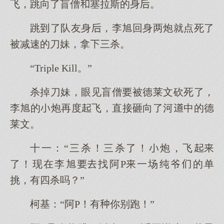
飞，跳向了盲僧塞拉斯的身。
跳了队友身，李旭回身两炮就点死了
被减速的刀妹，拿三杀。
“Triple Kill。”
杀掉刀妹，眼见盲僧被德莱文砍死了，
李旭的炮再度飞，直接砸向了河中的德
莱文。
十一：“三杀！三杀了！炮，飞
了！现在李旭找阿P一场纯爷的单
挑，有四杀吗？”
柯基：“阿P！有你别跑！”