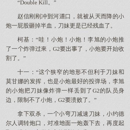
“Double Kill。”
赵信刚刚冲河口，就被从降的
炮一屁股砸掉半血，刀妹更是已经残血了。
柯基：“哇！炮！炮！李旭的炮推
了一炸弹，G2了，炮始收
割了。”
十一：“狭窄的形不但利刀妹
莫甘娜的挥，是炮最的投弹场，李旭
的炮刀妹像炸弹一丢了G2的队员身
边，限制不了炮，G2溃败了。”
拿双杀，一弯刀减速刀妹，约德
尔人调转炮口，准面一炮轰，再度