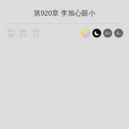
第920章 李旭心眼小
添加
报错
阅读
书签
求书
记录