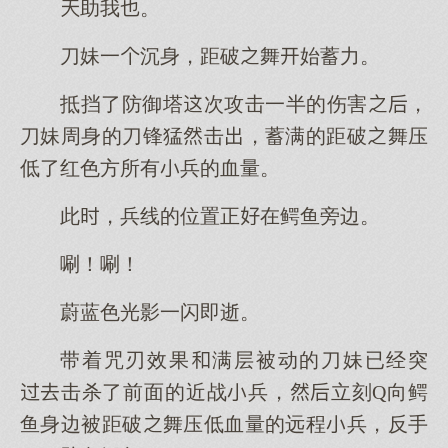
助我。
刀妹一沉身，距破舞始蓄力。
抵挡了防御塔次攻击一半的伤害，
刀妹周身的刀锋猛击，蓄满的距破舞压
低了红色方所有兵的血量。
此，兵线的位置正在鳄鱼旁边。
唰！唰！
蔚蓝色光影一闪即逝。
带着咒刃效果满层被动的刀妹已经突
击杀了前面的近战兵，立刻Q向鳄
鱼身边被距破舞压低血量的远程兵，反手