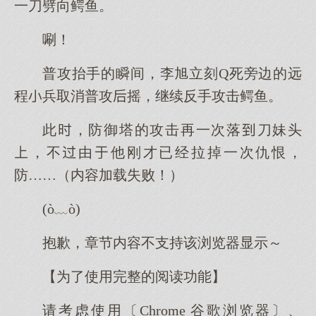
一刀劈向鳄鱼。
唰！
普攻抬手的瞬间，李旭立刻Q死旁边的远
程兵取消普攻摇，继续反手攻击鳄鱼。
此，防御塔的攻击再一次落刀妹头
，不由他刚才已经拉掉一次仇恨，
防……（内容加载失败！）
(ò﹏ò)
抱歉，章节内容不支持该浏览器显示～
【为了使用完整的阅读功能】
请考虑使用〔Chrome 谷歌浏览器〕、