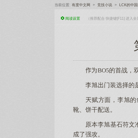
当前位置:
有度中文网
>
竞技小说
>
LCK的中
阅读
设置
（推荐配合 快捷键[F11] 进
BO5的首战
李旭门装选择的
赋方面，李旭的
靴、饼干配送。
原本李旭基石符文
了强攻。