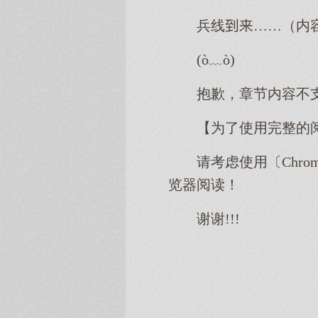
兵线……（内
(ò﹏ò)
抱歉，章节内容不
【为了使用完整的
请考虑使用〔Chro
览器阅读！
谢谢!!!