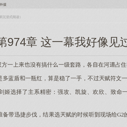
国外援
入全屏沉浸式阅读）
第974章 这一幕我好像见
，双方一有搞什一级套路，各在河占
是蓝盾一瓶红，算是稳了一手，不赋符文
剑姬选择了主系精密：强攻、凯旋、欢欣、致命
准备带迅捷步伐，结果选赋的候听现场给G2