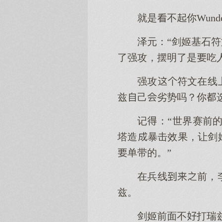
就是不你Wund
泽元：“剑姬基石
了强攻，摆明了是吃
强攻符文在线
兹己劣势吗？你选
记：“世界赛前
塔造暴击效果，让剑
单带的。”
在兵线前，
兹。
剑姬前面不打瑞