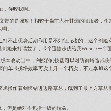
er，你咬我啊。
符文带的是强攻！相较前行其的征服者，李
人啊。
打不优势期是不征服者的，剑姬
剑姬打瑞兹了，带迅捷步伐给我Wunder一
的版本改动中，剑姬的Q技防御塔造伤
姬的单带拆塔效率再次升一档次，不李旭
李旭操着剑姬钻进边路草丛，藏了最方草丛
兹，但是绝不包括一级的瑞兹。