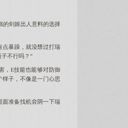
旭的剑姬人意料的选择
有点暴躁，就打瑞
面子不行吗？”
害，E技够防御
子，不像是一门思
面准备找机一瑞