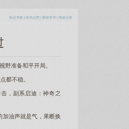
标记书签
|
给书点赞
|
报错求书
|
阅读记录
过
住视野准备平局。
一点不稳。
一击，副系启迪：神奇
的加油声就是气，果断换