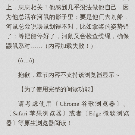
，息息相关！他感几乎法做他己，因
他总活在河鼠的影子：是他划船，
河鼠总说鼹鼠划不，比拿桨的姿势错
了；等船停了，河鼠又检查缆绳，确保
鼹鼠系……（内容加载失败！）
(ò﹏ò)
抱歉，章节内容不支持该浏览器显示～
【为了使用完整的阅读功能】
请考虑使用〔Chrome 谷歌浏览器〕、
〔Safari 苹果浏览器〕或者〔Edge 微软浏览
器〕等原生浏览器阅读！