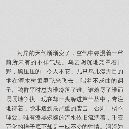
河岸的气渐渐变了，空气中弥漫着一丝
前所未有的不祥气息。乌云沉笼罩着田
野，黑压压的，令人不安。几鸟儿漫无目的
在灌木树篱飞飞，唱着不曲的调
子。鸭群平总谁冷落了谁、谁羞辱了谁
嘎嘎争执，现在却一头躲进芦苇丛中，专注
待着，除非遇最严重的袭击，否则一概不
理。唯有漆黑蜿蜒的河水依旧流淌着，千变
万化的子底却是一不变的情。河流