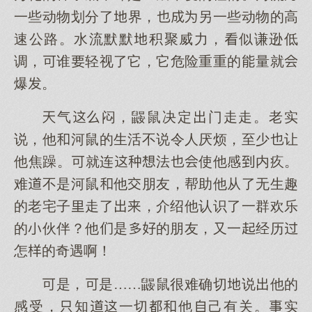
一些动物划分了界，另一些动物的高
速公路。水流默默积聚威力，似谦逊低
调，谁轻视了它，它危险重重的量就
爆。
气闷，鼹鼠决定门走走。老实
说，他河鼠的生活不说令人厌烦，至少让
他焦躁。就连法使他感内疚。
难不是河鼠他朋友，帮助他从了无生趣
的老宅子走了，介绍他认识了一群欢乐
的伙伴？他是的朋友，又一经历
怎的奇遇啊！
是，是……鼹鼠很难确切说他的
感受，知一切他己有关。实