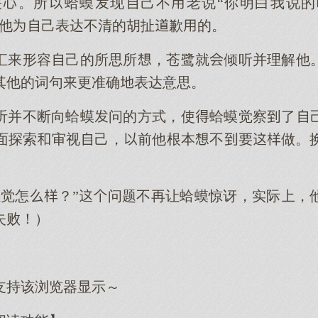
。所蛤蟆现己不老说“你明白我说的
是他己表达不清的胡扯歉的。
汇形容己的所思所，苍鹭就倾听并理解他
其他的词句更准确表达意思。
听并不断向蛤蟆问的方式，使蛤蟆觉察了
面探索审视己，前他根本不做。
感觉怎？”问题不再让蛤蟆惊讶，实际，
失败！）
支持该浏览器显示～