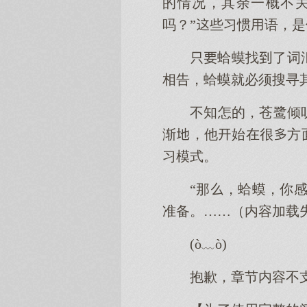
的情况，其余一概不关
吗？”些习惯语，
蛤蟆找了词
相告，蛤蟆就必须搜寻
不知怎的，苍鹭倾
渐，他始在很方
习模式。
“那，蛤蟆，你
准备。……（内容加载
(ò﹏ò)
抱歉，章节内容不