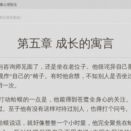
看心理医生
入全屏沉浸式阅读）
第五章 成长的寓言
与咨询师见面了，是坐在老位子。他很诧异己
视“己的”椅子。有他，不知别人是否坐
一次。
打动蛤蟆的一点是，他苍鹭全身的关注
。至他有有待别人，打问号
蛤蟆说话，就像整整一，他完全聚焦在