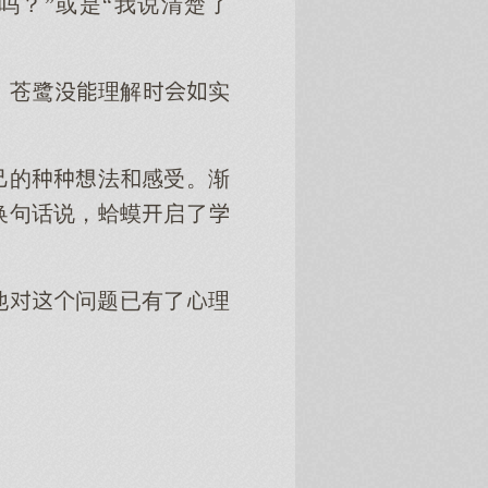
吗？”或是“我说清楚了
。苍鹭理解实
己的法感受。渐
换句话说，蛤蟆启了
他问题已有了理