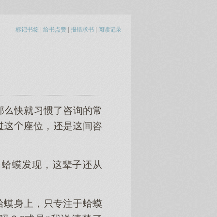
标记书签
|
给书点赞
|
报错求书
|
阅读记录
那快就习惯了咨询的常
座位，是间咨
。蛤蟆现，辈子从
。
蛤蟆身，专注蛤蟆