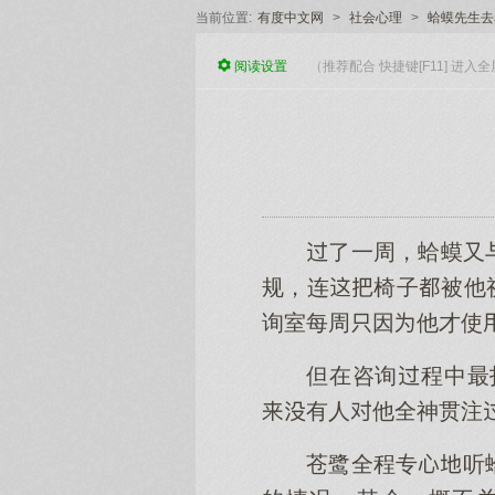
当前位置:
有度中文网
>
社会心理
>
蛤蟆先生去
阅读
设置
（推荐配合 快捷键[F11] 进
了一周，蛤蟆又
规，连椅子被他
询室每周因他才使
但在咨询程中最
有人他全神贯注
苍鹭全程专听