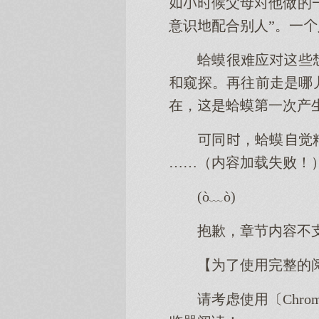
候父母他做的
意识配合别人”。一
蛤蟆很难应些
窥探。再往前走是哪
在，是蛤蟆一次产
同，蛤蟆觉
……（内容加载失败！
(ò﹏ò)
抱歉，章节内容不
【为了使用完整的
请考虑使用〔Chro