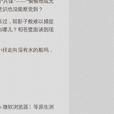
共谋”——“偷偷或无
意识察觉？
掠，影子般难捕捉
向哪儿？苍鹭面谈现
径走向有水的船坞，
dge 微软浏览器〕等原生浏