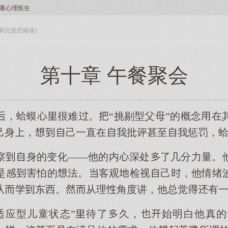
看心理医生
入全屏沉浸式阅读）
第十章 午餐聚会
，蛤蟆很难。“挑剔型父母”的概念在
己身，己一直在我批评甚至我惩罚，
察身的变化——他的内深处了几分力量。
是感害怕的法。客观检视己，他情绪
从东西。从理角度讲，他总觉有
适应型儿童状态”待了久，始明白他真