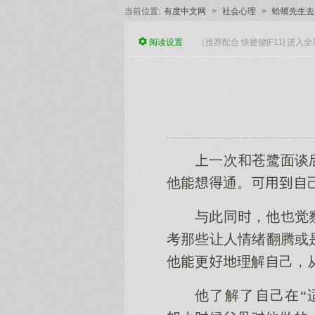
当前位置:
有度中文网
>
社会心理
>
蛤蟆先生去
阅读
设置
（推荐配合 快捷键[F11] 进
一次苍鹭面谈
他通。
与此同，他觉
考那些让人情绪翻腾或
他更理解己，
他了解了己在“