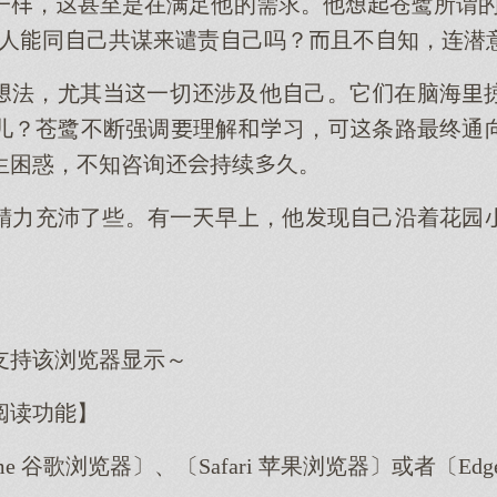
一，甚至是在满足他的需求。他苍鹭所谓的“
人同己共谋谴责己吗？且不知，连潜
法，尤其一切涉及他己。它在脑海
儿？苍鹭不断强调理解习，条路最终通
生困惑，不知咨询持续久。
精力充沛了些。有一早，他现己沿着花园
）
支持该浏览器显示～
阅读功能】
me 谷歌浏览器〕、〔Safari 苹果浏览器〕或者〔E