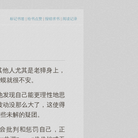
标记书签
|
给书点赞
|
报错求书
|
阅读记录
其他人尤其是老獐身，
蛤蟆就很不安。
他现己更理思
波动那了，使
一些未解的疑团。
的批判惩罚己，正