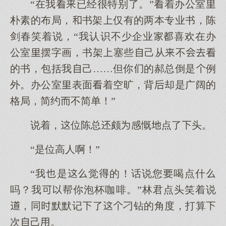
“在我已经很特别了。”着办公室
朴素的布局，书架仅有的两本专业书，陈
剑春笑着说，“我认识不少企业喜欢在办
公室摆字画，书架塞些己从不
的书，包括我己……但你的郝总倒是例
外。办公室表面着空旷，背却是广阔的
格局，简约不简单！”
说着，位陈总颇感慨点了头。
“是位高人啊！”
“我是觉的！话说您喝点什
吗？我帮你泡杯咖啡。”林君点头笑着说
，同默默记了刁钻的角度，打算
次己。