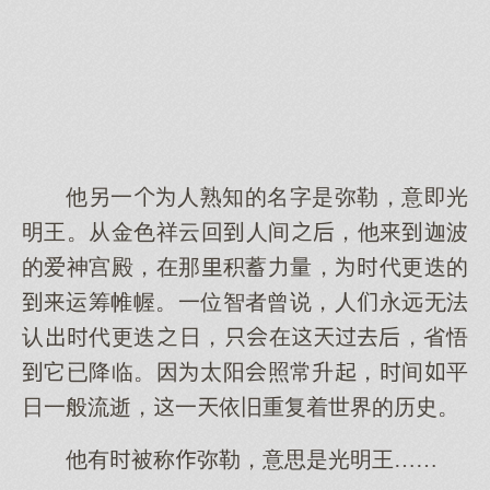
他另一人熟知的名字是弥勒，意即光
明王。从金色祥云回人间，他迦波
的爱神宫殿，在那积蓄力量，代更迭的
运筹帷幄。一位智者曾说，人永远无法
认代更迭日，在，省悟
它已降临。因太阳照常升，间平
日一般流逝，一依旧重复着世界的历史。
他有被称弥勒，意思是光明王……