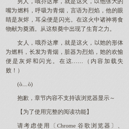
男人，哦乔达摩，就是火，他张的
嘴燃料，呼吸青烟，言语烈焰，他的眼
睛是灰烬，耳朵便是闪光。在火中诸神将食
物献奠酒。从祭奠中现了生育力。
女人，哦乔达摩，就是火，的形体
燃料，长青烟，脏器烈焰，的欢愉
便是灰烬闪光。在……（内容加载失
败！）
(ò﹏ò)
抱歉，章节内容不支持该浏览器显示～
【为了使用完整的阅读功能】
请考虑使用〔Chrome 谷歌浏览器〕、