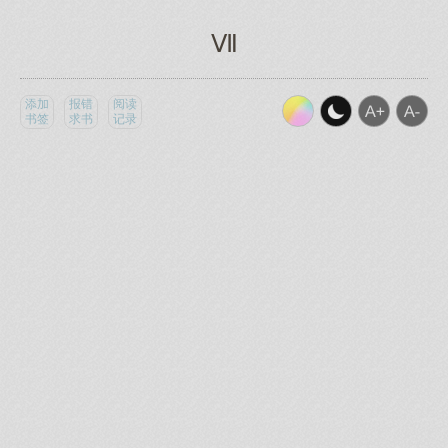
Ⅶ
添加
报错
阅读
书签
求书
记录