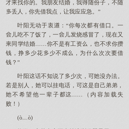
才找你的。我朋友结婚，我随份子，不随
丢人，你先借我点，让我应应急。”
叶阳无动衷：“你每次有借口。一
儿吃不了饭了，一儿烧感冒了，现在又
同结婚……你不是有工资，不求你攒
钱，挣少花少不，什次次借
钱？”
叶阳话不知说了少次，办法。
若是别人，挂电话，是己弟弟，
不希望他一辈子……（内容加载失
败！）
(ò﹏ò)