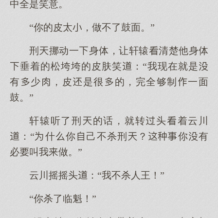
中全是笑意。
“你的皮太，做不了鼓面。”
刑挪动一身体，让轩辕清楚他身体
垂着的松垮垮的皮肤笑：“我现在就是
有少，皮是很的，完全够制一面
鼓。”
轩辕听了刑的话，就转头着云川
：“什你己不杀刑？你有
必叫我做。”
云川摇摇头：“我不杀人王！”
“你杀了临魁！”