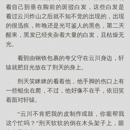
己垂在前的斑驳白，些白是
云川炸山就不知不觉的现的，现
的很迅疾，昨晚是光鉴人的黑色，二
醒，黑已经夹杂着量的白，且枯燥无
光。
由钢铁包裹的夸父守在云川身边，轩
辕就目光放在了刑的身。
刑笑眯眯的着他，他手脚的伤口有
一些蛆虫在爬，不，他像不在乎，依旧笑
着面轩辕。
“云川不肯我的皮制鼓，你帮我
忙吗？”刑软软的倒在木头架子，眼