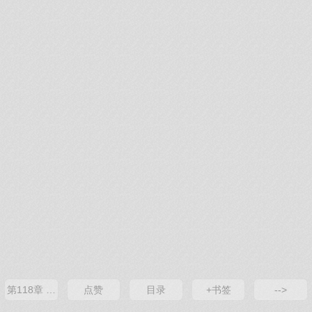
第118章 谁是好人，谁是坏蛋？
点赞
目录
+书签
-->