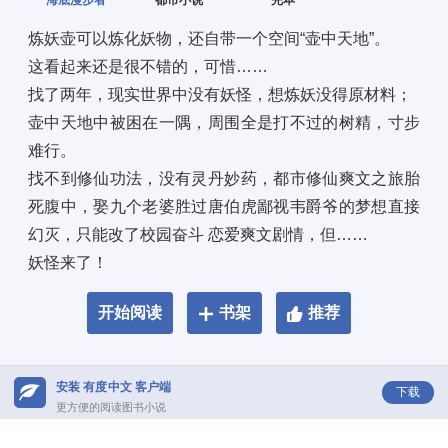
海底漫步者
都市小说
完本
炼妖壶可以炼化妖物，还自带一个空间“壶中天地”。 
这看起来还是很不错的，可惜…… 
找了两年，现实世界中没有妖怪，想炼妖没得原材料； 
壶中天地中被困在一隅，周围全是打不过的树精，寸步
难行。 
找不到修仙功法，没有灵丹妙药，都市修仙爽文之旅胎
死腹中，娶九个老婆胜过唐伯虎鄙视韦爵爷的梦想直接
幻灭，只能改了校园奋斗 恋爱爽文剧情，但…… 
妖怪来了！
开始阅读
书架
推荐
安装 有度中文 客户端
下载
更方便的阅读图书小说