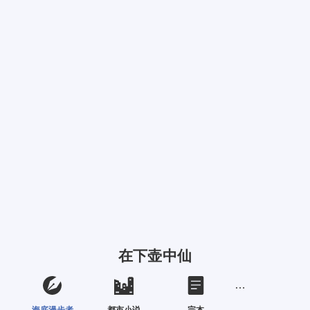
在下壶中仙