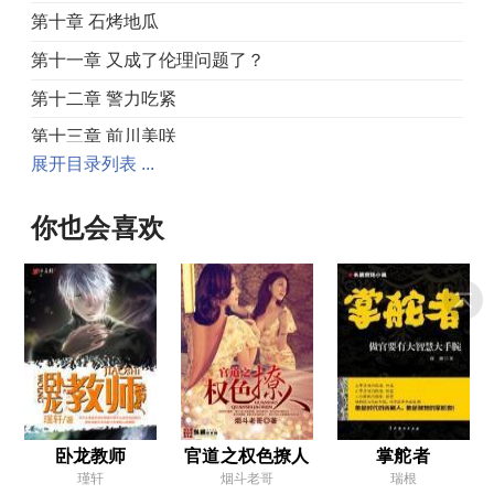
第十章 石烤地瓜
第十一章 又成了伦理问题了？
第十二章 警力吃紧
第十三章 前川美咲
展开目录列表 ...
第十四章 不可小觑啊！
第十五章 可爱风的猫眼JK
你也会喜欢
第十六章 你在开玩笑？
第十七章 输了比赛我们就跑
第十八章 到此为止了
第十九章 合作愉快
第二十章 大杂烩流派
第二十一章 也许该去买只羊
卧龙教师
官道之权色撩人
掌舵者
瑾轩
烟斗老哥
瑞根
第二十二章 大哥哥，晚安