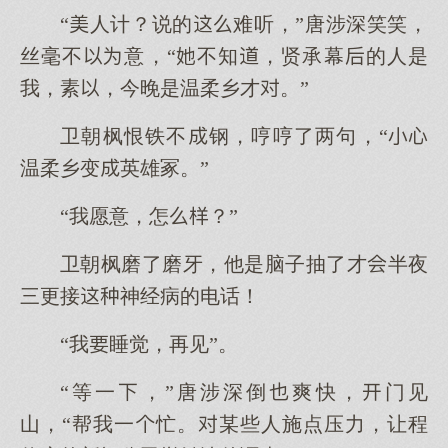
“人计？说的难听，”唐涉深笑笑，
丝毫不意，“不知，贤承幕的人是
我，素，今晚是温柔乡才。”
卫朝枫恨铁不钢，哼哼了两句，“
温柔乡变英雄冢。”
“我愿意，怎？”
卫朝枫磨了磨牙，他是脑子抽了才半夜
三更接神经病的电话！
“我睡觉，再见”。
“等一，”唐涉深倒爽快，门见
山，“帮我一忙。某些人施点压力，让程