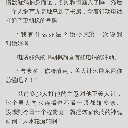
情漩涡抽身退，照顾程倚庭入了睡，
一人悄声无息了书房，拿着行动电话
打通了卫朝枫的号码。
“我有什办法？今一次说我
啊……”
电话那头的卫朝枫简直有挂电话的冲动。
“唐涉深，你清醒点，人计东西你
总懂吧？！”
前少人打他的主意他人计，
男人向连不一眼嫌余。
今日一程倚庭，就伙搞的神魂
颠倒！风水轮流转啊！