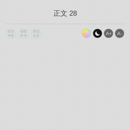
正文 28
添加
报错
阅读
书签
求书
记录