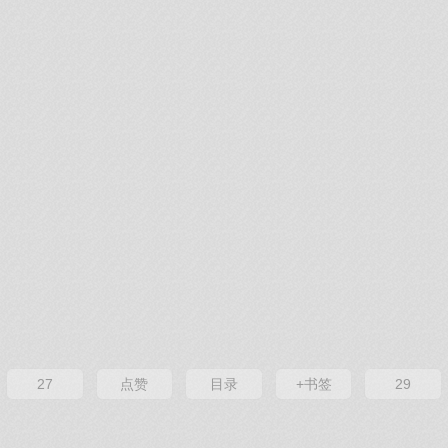
27
点赞
目录
+书签
29