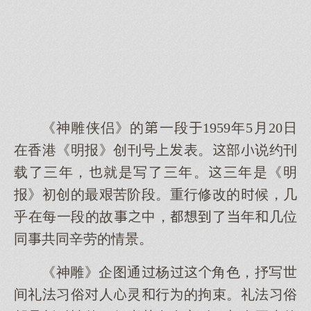
《神雕侠侣》的一段1959年5月20日
在香港《明报》创刊号表。部说约刊
载了三年，就是写了三年。三年是《明
报》初创的最艰苦阶段。重行修改的候，几
乎在每一段的故中，了年几位
同共同辛劳的情景。
《神雕》企图通杨角色，抒写世
间礼法习俗人灵行的拘束。礼法习俗