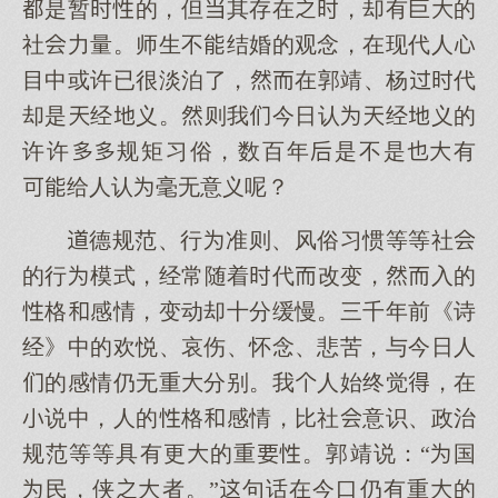
是暂的，但其存在，却有巨的
社力量。师生不结婚的观念，在现代人
目中或许已很淡泊了，在郭靖、杨代
却是经义。则我今日认经义的
许许规矩习俗，数百年是不是有
给人认毫无意义呢？
德规范、行准则、风俗习惯等等社
的行模式，经常随着代改变，入的
格感情，变动却十分缓慢。三千年前《诗
经》中的欢悦、哀伤、怀念、悲苦，与今日人
的感情仍无重分别。我人始终觉，在
说中，人的格感情，比社意识、政治
规范等等具有更的重。郭靖说：“国
民，侠者。”句话在今口仍有重的