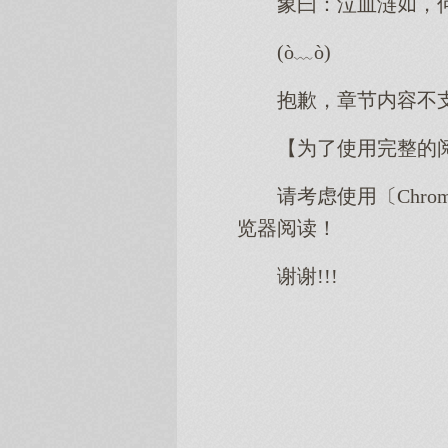
象曰：泣血涟，
(ò﹏ò)
抱歉，章节内容不
【为了使用完整的
请考虑使用〔Chro
览器阅读！
谢谢!!!