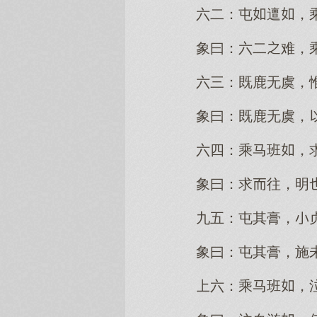
六二：屯邅，
象曰：六二难，
六三：既鹿无虞，
象曰：既鹿无虞，
六四：乘马班，
象曰：求往，明
九五：屯其膏，
象曰：屯其膏，施
六：乘马班，