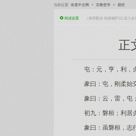
当前位置:
有度中文网
>
宗教哲学
>
易经
阅读
设置
（推荐配合 快捷键[F11] 进
正
屯：元，亨，利，
彖曰：屯，刚柔始
象曰：云，雷，屯
初九：磐桓；利居
象曰：虽磐桓，志