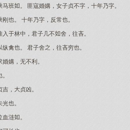
乘马班。 匪寇婚媾，女子贞不字，十年乃字。
乘刚。 十年乃字，反常。
惟入林中，君子几不舍，往吝。
纵禽。 君子舍，往吝穷。
求婚媾，无不利。
。
贞吉，贞凶。
未光。
泣血涟。