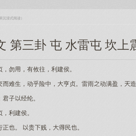
入全屏沉浸式阅读）
文 第三卦 屯 水雷屯 坎上
贞，勿，有攸往，利建侯。
难生，动乎险中，亨贞。雷雨动满盈，
；君子经纶。
贞，利建侯。
行正。 贵贱，民。