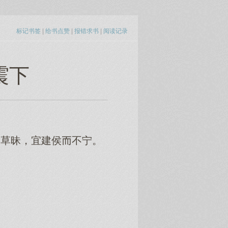
标记书签
|
给书点赞
|
报错求书
|
阅读记录
震下
造草昧，宜建侯不宁。