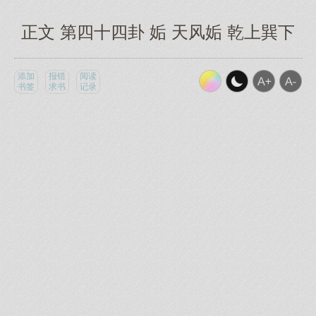
正文 第四十四卦 姤 天风姤 乾上巽下
添加
报错
阅读
书签
求书
记录