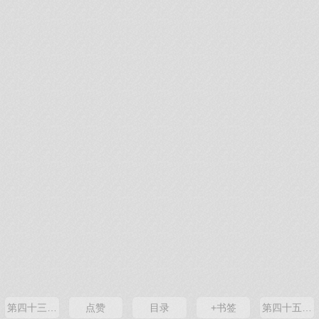
第四十三卦 夬 泽天夬 兑上乾下
点赞
目录
+书签
第四十五卦 