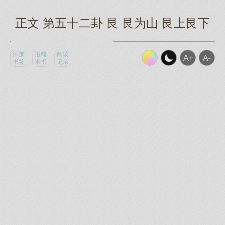
正文 第五十二卦 艮 艮为山 艮上艮下
添加
报错
阅读
书签
求书
记录