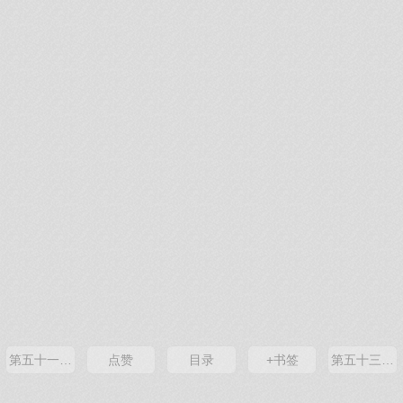
第五十一卦 震 震为雷 震上震下
点赞
目录
+书签
第五十三卦 