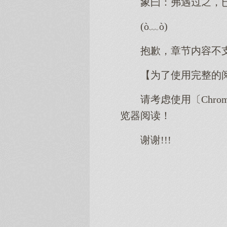
象曰：弗遇，
(ò﹏ò)
抱歉，章节内容不
【为了使用完整的
请考虑使用〔Chro
览器阅读！
谢谢!!!