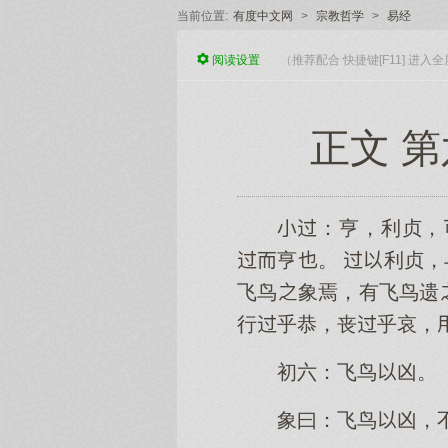
当前位置:
有度中文网
>
宗教哲学
>
易经
阅读
设置
（推荐配合 快捷键[F11] 进
正文 第
：亨，利贞，
亨。 利贞，
飞鸟象焉，有飞鸟遗
行乎恭，丧乎哀，
初六：飞鸟凶。
象曰：飞鸟凶，