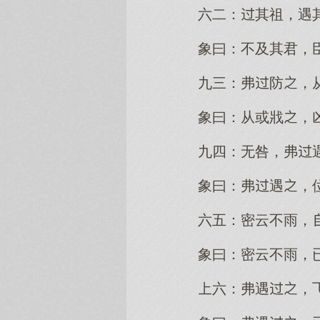
六二：其祖，遇
象曰：不及其君，
九三：弗防，
象曰：从或戕，
九四：无咎，弗
象曰：弗遇，
六五：密云不雨，
象曰：密云不雨，
六：弗遇，