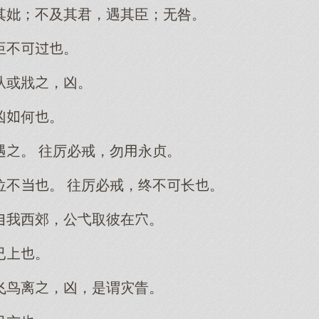
其妣；不及其君，遇其臣；无咎。
臣不。
从或戕，凶。
凶何。
遇。 往厉必戒，勿永贞。
位不。 往厉必戒，终不长。
我西郊，公弋取彼在。
已。
飞鸟离，凶，是谓灾眚。