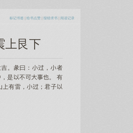
标记书签
|
给书点赞
|
报错求书
|
阅读记录
 震上艮下
吉。彖曰：，者
中，是不。 有
山有雷，；君子