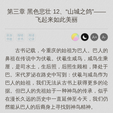
第三章 黑色悲壮 12、“山城之鸽”——
飞起来如此美丽
添加
报错
阅读
书签
求书
记录
古书记载，今重庆的始祖巴人。巴人的
鼻祖在传说中伏羲。伏羲生咸鸟，咸鸟生乘
厘，是司水土，生照，照生顾相，降处
巴。宋代罗泌在路史中写：伏羲与咸岛
巴人的始祖，我无法从古书获更的论
据。但巴人的先祖始一神鸟的传承，似乎
在漫长久远的历史中一直延伸至今，我仍
从巴人的裔身寻找神鸟精神。