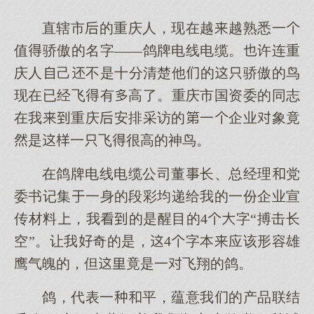
直辖市的重庆人，现在越越熟悉一
值骄傲的名字——鸽牌电线电缆。许连重
庆人己不是十分清楚他的骄傲的鸟
现在已经飞有高了。重庆市国资委的同志
在我重庆安排采访的一企业象竟
是一飞很高的神鸟。
在鸽牌电线电缆公司董长、总经理党
委书记集一身的段彩均递给我的一份企业宣
传材料，我的是醒目的4字“搏击长
空”。让我奇的是，4字本应该形容雄
鹰气魄的，但竟是一飞翔的鸽。
鸽，代表一平，蕴意我的产品联结