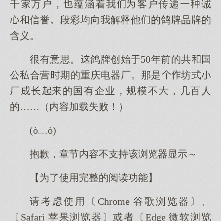
千万户，蕴涵着我客户传递一诚
信誉。段彩均向我解释他的鸽牌品牌的
含义。
很有意思。鸽牌创始50年前的共国
公合营期的重庆电器厂。那是坊式
厂长的国有企业，规模不，几百人
的……（内容加载失败！）
(ò﹏ò)
抱歉，章节内容不支持该浏览器显示～
【为了使用完整的阅读功能】
请考虑使用〔Chrome 谷歌浏览器〕、
〔Safari 苹果浏览器〕或者〔Edge 微软浏览