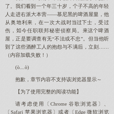
了。我一年三十岁，子不高的年轻
人走进右派本营——慕尼黑的啤酒屋，他
从奥利，在一次战士，受
伤，今任职联邦秘密侦察局。啤酒
屋，正是调查有无“不法或不忠”。但他听
了些酒醉工人的抱怨与不满，立刻……
（内容加载失败！）
(ò﹏ò)
抱歉，章节内容不支持该浏览器显示～
【为了使用完整的阅读功能】
请考虑使用〔Chrome 谷歌浏览器〕、
〔Safari 苹果浏览器〕或者〔Edge 微软浏览