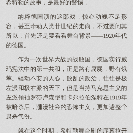
希特勒的故，是最的警惕，
纳粹德国演的部戏，惊动魄不足形
容，甚至牵动人类廿世纪的走向，不问其
所，首先是舞台背景——1920年代
的德国。
一次世界战的战败国，德国实行威
玛宪法中的一共，正是路有腐屍，野有饿
莩。动不安的人，败乱的政治，往往是极
左派极右派的，但是持马克思主义的
左派领袖罗莎卢森堡卡尔拉伯涅特在1919年
被暗杀，瀰漫社的恐怖主义，更加遽整
肃杀气份。
就在期，希特勒舞台剧的序幕拉