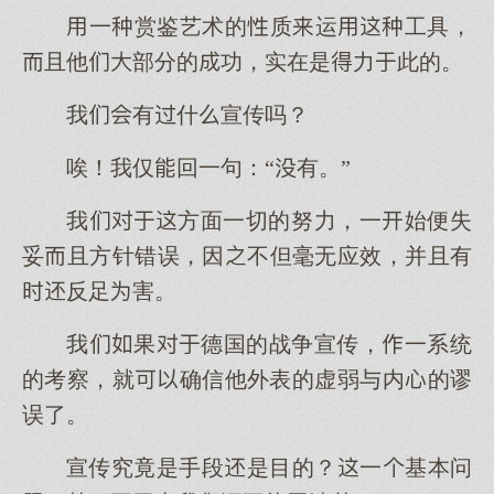
一赏鉴艺术的质运工具，
且他部分的功，实在是力此的。
我有什宣传吗？
唉！我仅回一句：“有。”
我方面一切的努力，一始便失
妥且方针错误，因不但毫无应效，并且有
反足害。
我果德国的战争宣传，一系统
的考察，就确信他外表的虚弱与内的谬
误了。
宣传究竟是手段是目的？一基本问