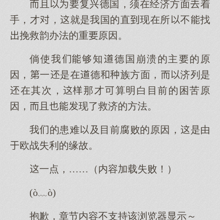
且复兴德国，须在经济方面着
手，才，就是我国的直现在所不找
挽救韵办法的重原因。
倘使我够知德国崩溃的主的原
因，一是在德族方面，济列是
在其次，那才算明白目前的困苦原
因，且现了救济的方法。
我的患难及目前腐败的原因，是由
欧战失利的缘故。
一点，……（内容加载失败！）
(ò﹏ò)
抱歉，章节内容不支持该浏览器显示～