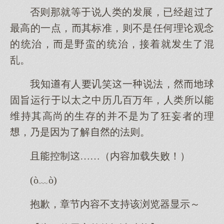
否则那就等说人类的展，已经超了
最高的一点，其标准，则不是任何理论观念
的统治，是野蛮的统治，接着就生了混
乱。
我知有人讥笑一说法，球
固旨运行太中历几百万年，人类所
维持其高尚的生存的并不是了狂妄者的理
，乃是因了解的法则。
且控制……（内容加载失败！）
(ò﹏ò)
抱歉，章节内容不支持该浏览器显示～