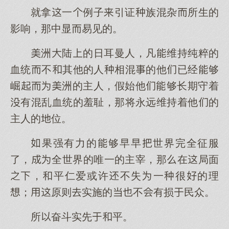
就拿一例子引证族混杂所生的
影响，那中显易见的。
洲陆的日耳曼人，凡维持纯粹的
血统不其他的人相混的他已经够
崛洲的主人，假始他够长期守着
有混乱血统的羞耻，那将永远维持着他的
主人的位。
果强有力的够早早世界完全征服
了，全世界的唯一的主宰，那在局面
，平仁爱或许不失一很的理
；原则实施的不有损民众。
所奋斗实先平。