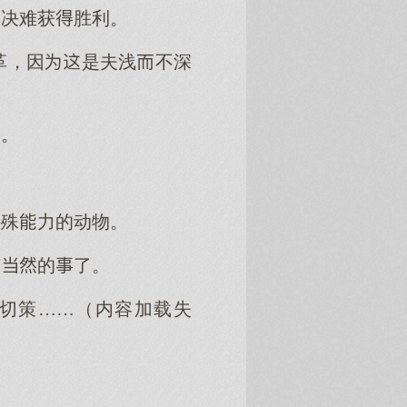
，决难获胜利。
革，因是夫浅不深
因。
特殊力的动物。
的了。
切策……（内容加载失