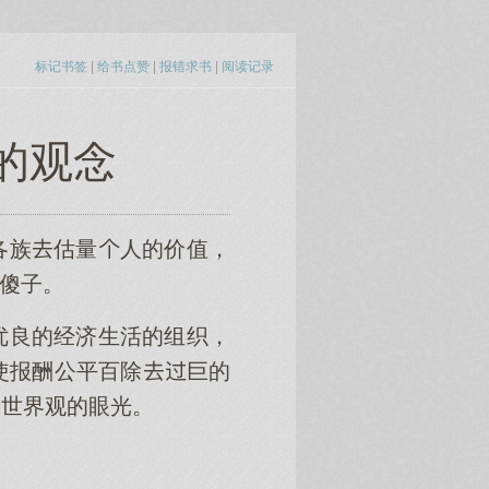
标记书签
|
给书点赞
|
报错求书
|
阅读记录
的观念
各族估量人的价值，
是傻子。
优良的经济生活的组织，
使报酬公平百除巨的
的世界观的眼光。