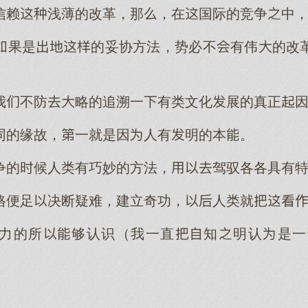
信赖浅薄的改革，那，在国际的竞争中
果是的妥协方法，势必不有伟的改
我不防略的追溯一有类文化展的真正
同的缘故，一就是因人有明的本。
争的候人类有巧妙的方法，驾驭各各具有
格便足决断疑难，建立奇功，人类就
力的所够认识（我一直知明认是一