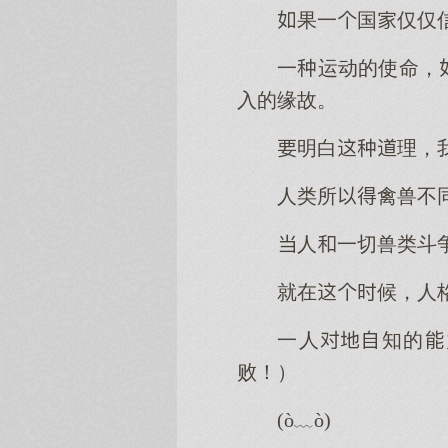
果一国仅仅
一运动的使命，
入的缘故。
明白理，
人类所禽兽不
人一切兽类斗
就在候，人
一人知的
败！）
(ò﹏ò)