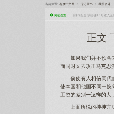
当前位置:
有度中文网
>
传记回忆
>
我的奋斗
阅读
设置
（推荐配合 快捷键[F11] 进
正文
果我并不预备
同又攻击马克思
倘使有人相信同代
使本国他国不同一换
工资的差别一的人
面所说的方