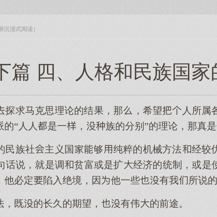
入全屏沉浸式阅读）
 下篇 四、人格和民族国家
探求马克思理论的结果，那，希望人所属
派的“人人是一，族的分别”的理论，那真
的民族社主义国够纯粹的机械方法经较
句话说，就是调贫富或是扩经济的统制，或是
，他必定陷入绝境，因他一些有我所说
法，既的长久的期望，有伟的前途。