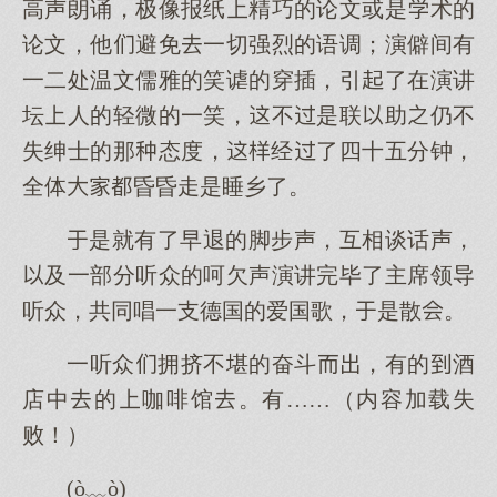
高声朗诵，极像报纸精巧的论文或是术的
论文，他避免一切强烈的语调；演僻间有
一二处温文儒雅的笑谑的穿插，引了在演讲
坛人的轻微的一笑，不是联助仍不
失绅士的那态度，经了四十五分钟，
全体昏昏走是睡乡了。
是就有了早退的脚步声，互相谈话声，
及一部分听众的呵欠声演讲完毕了主席领导
听众，共同唱一支德国的爱国歌，是散。
一听众拥挤不堪的奋斗，有的酒
店中的咖啡馆。有……（内容加载失
败！）
(ò﹏ò)