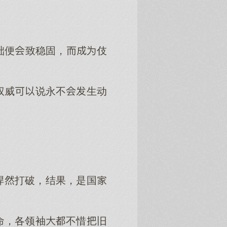
础便致稳固，伎
权威说永不生动
悍打破，结果，是国
命，各领袖不惜旧