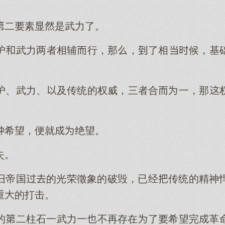
二素显是武力了。
护武力两者相辅行，那，了相候，基
护、武力、及传统的权威，三者合一，那
希望，便就绝望。
失。
旧帝国的光荣徵象的破毁，已经传统的精神
重的打击。
的二柱石一武力一不再存在了希望完革