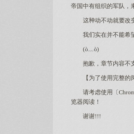
帝国中有组织的军队，
动不动就改
我实在并不希
(ò﹏ò)
抱歉，章节内容不
【为了使用完整的
请考虑使用〔Chro
览器阅读！
谢谢!!!