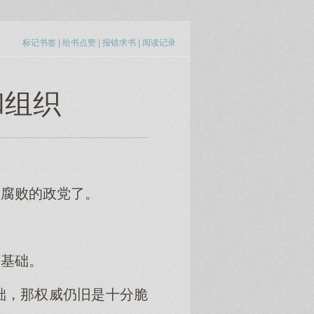
标记书签
|
给书点赞
|
报错求书
|
阅读记录
和组织
给腐败的政党了。
的基础。
础，那权威仍旧是十分脆