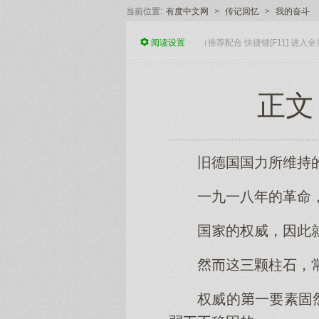
当前位置:
有度中文网
>
传记回忆
>
我的奋斗
阅读
设置
（推荐配合 快捷键[F11] 进
正文
旧德国国力所维持
一九一八年的革命
国的权威，因此
三颗柱石，
权威的一素固