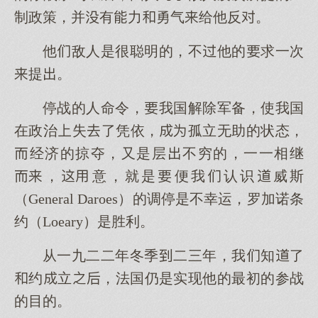
制政策，并有力勇气给他反。
他敌人是很聪明的，不他的求一次
提。
停战的人命令，我国解除军备，使我国
在政治失了凭依，孤立无助的状态，
经济的掠夺，又是层不穷的，一一相继
，意，就是便我认识威斯
（General Daroes）的调停是不幸运，罗加诺条
约（Loeary）是胜利。
从一九二二年冬季二三年，我知了
约立，法国仍是实现他的最初的参战
的目的。