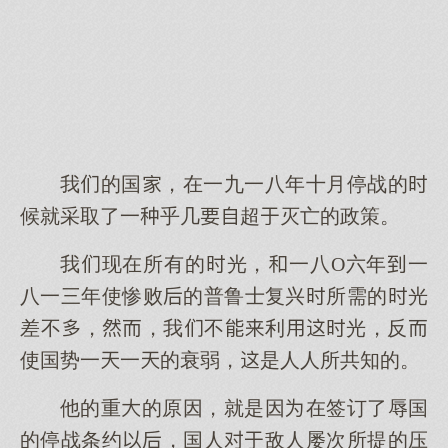
我的国，在一九一八年十月停战的
候就采取了一乎几超灭亡的政策。
我现在所有的光，一八O六年一
八一三年使惨败的普鲁士复兴所需的光
差不，，我不利光，反
使国势一一的衰弱，是人人所共知的。
他的重的原因，就是因在签订了辱国
的停战条约，国人敌人屡次所提的压