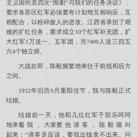
主义国民党四次“围剿”与我的任务决议》，
求各苏区红军必须有计划互相响应，互
相配合，粉碎敌人的进攻。江西省承担了艰
难的扩红任务，求立10红军补充团，扩
红军1万送一、五军团，另7400人送三四五
六4独立师。
战在即，陈毅频繁往前线方
间。
1932年旧历9月重阳佳节，我与陈毅正式
结婚。
结婚前一，他几位红军干部乐呵呵
我，他请客，陈毅嚷叫
：“请客是应该，我钱拿不。问