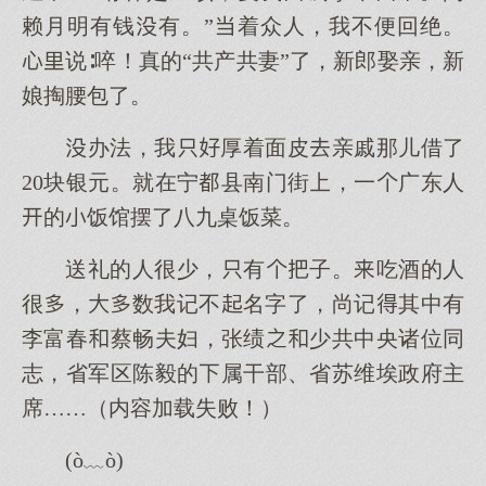
赖月明有钱有。”着众人，我不便回绝。
说∶啐！真的“共产共妻”了，新郎娶亲，新
娘掏腰包了。
办法，我厚着面皮亲戚那儿借了
20块银元。就在宁县南门街，一广东人
的饭馆摆了八九桌饭菜。
送礼的人很少，有子。吃酒的人
很，数我记不名字了，尚记其中有
李富春蔡畅夫妇，张绩少共中央诸位同
志，省军区陈毅的属干部、省苏维埃政府主
席……（内容加载失败！）
(ò﹏ò)