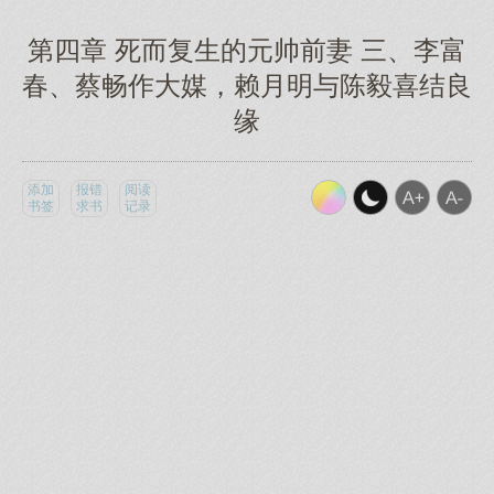
第四章 死而复生的元帅前妻 三、李富
春、蔡畅作大媒，赖月明与陈毅喜结良
缘
添加
报错
阅读
书签
求书
记录