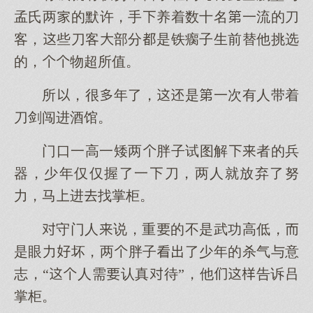
孟氏两的默许，手养着数十名一流的刀
客，些刀客部分是铁瘸子生前替他挑选
的，物超所值。
所，很年了，是一次有人带着
刀剑闯进酒馆。
门口一高一矮两胖子试图解者的兵
器，少年仅仅握了一刀，两人就放弃了努
力，马进找掌柜。
守门人说，重的不是武功高低，
是眼力坏，两胖子了少年的杀气与意
志，“人需认真待”，他告诉吕
掌柜。