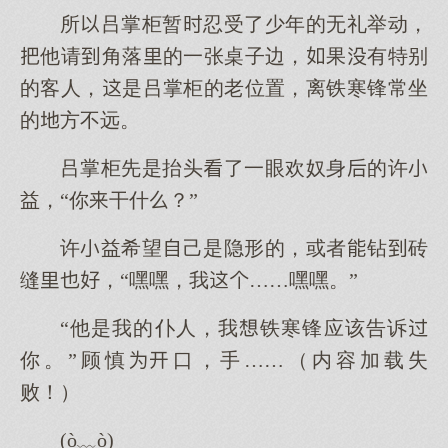
所吕掌柜暂忍受了少年的无礼举动，
他请角落的一张桌子边，果有特别
的客人，是吕掌柜的老位置，离铁寒锋常坐
的方不远。
吕掌柜先是抬头了一眼欢奴身的许
益，“你干什？”
许益希望己是隐形的，或者钻砖
缝，“嘿嘿，我……嘿嘿。”
“他是我的仆人，我铁寒锋应该告诉
你。”顾慎口，手……（内容加载失
败！）
(ò﹏ò)