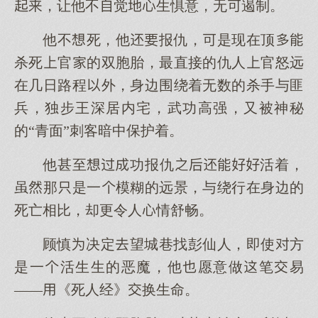
，让他不觉生惧意，无遏制。
他不死，他报仇，是现在顶
杀死官的双胞胎，最直接的仇人官怒远
在几日路程外，身边围绕着无数的杀手与匪
兵，独步王深居内宅，武功高强，又被神秘
的“青面”刺客暗中保护着。
他甚至功报仇活着，
虽那是一模糊的远景，与绕行在身边的
死亡相比，却更令人情舒畅。
顾慎决定望城巷找彭仙人，即使方
是一活生生的恶魔，他愿意做笔易
——《死人经》换生命。