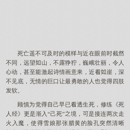
死亡遥不及的模与近在眼前截
不同，远望山，不露狰狞，巍峨壮丽，令人
动，甚至激诗情画意，近崖，深
不见底，无情的巨口让最勇敢的人觉四肢
软。
顾慎觉己早已透生死，修练《死
人经》更是渐入“己死”境，是接连两次走
火入魔，使雪娘那张腊黄的脸孔突清晰