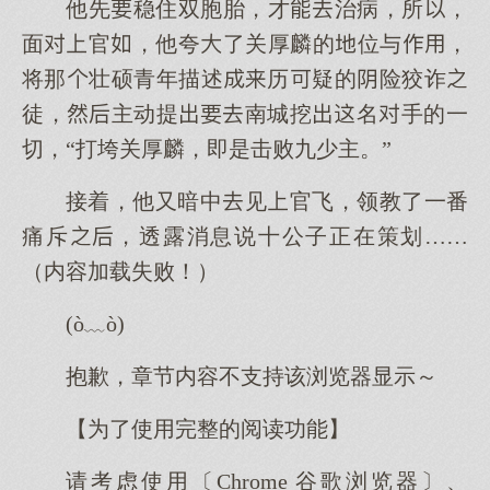
他先稳住双胞胎，才治病，所，
面官，他夸了关厚麟的位与，
将那壮硕青年描述历疑的险狡诈
徒，主动提南城挖名手的一
切，“打垮关厚麟，即是击败九少主。”
接着，他又暗中见官飞，领教了一番
痛斥，透露消息说十公子正在策划……
（内容加载失败！）
(ò﹏ò)
抱歉，章节内容不支持该浏览器显示～
【为了使用完整的阅读功能】
请考虑使用〔Chrome 谷歌浏览器〕、