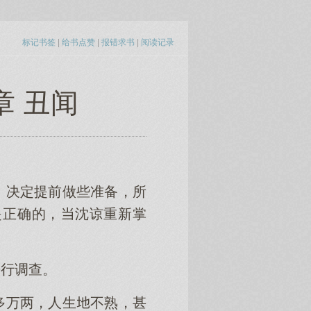
标记书签
|
给书点赞
|
报错求书
|
阅读记录
章 丑闻
，决定提前做些准备，所
是正确的，沈谅重新掌
进行调查。
万两，人生不熟，甚