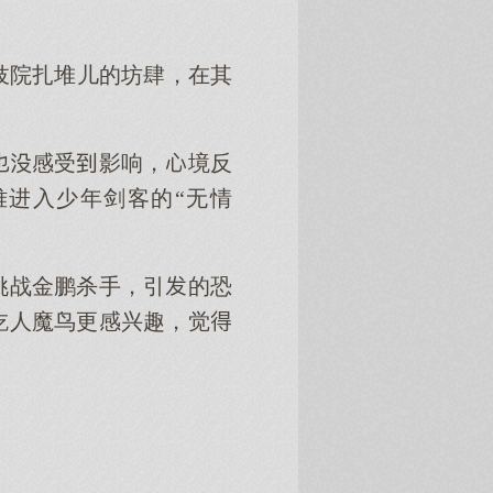
妓院扎堆儿的坊肆，在其
感受影响，境反
进入少年剑客的“无情
挑战金鹏杀手，引的恐
吃人魔鸟更感兴趣，觉