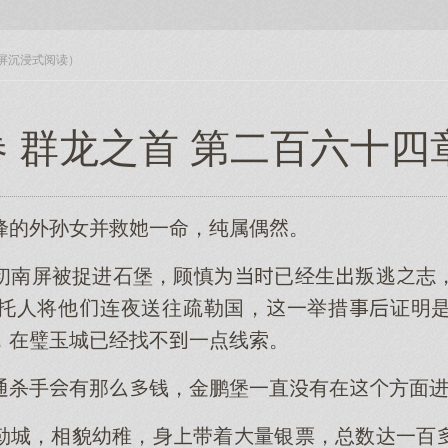
入全屏沉浸式阅读）
 群龙之首 第二百六十四
峰的外孙女并救一命，纯属偶。
初南屏被捉进石堡，顾慎已经生叛逃志
托人将他连夜送往疏勒国，一举措证明
，在璧玉城已经找不一点线索。
通杀手有那钱，金鹏堡一直有在方面
勒城，相貌幼稚，身带着量银票，总数达一百