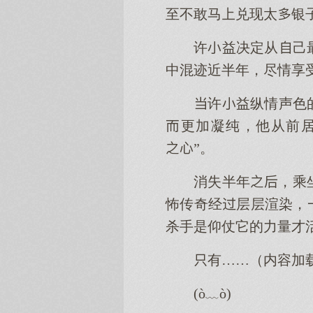
至不敢马兑现太银
许益决定从己
中混迹近半年，尽情享
许益纵情声色
更加凝纯，他从前
”。
消失半年，乘
怖传奇经层层渲染，
杀手是仰仗它的力量才
有……（内容加
(ò﹏ò)