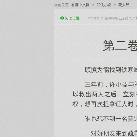
当前位置:
有度中文网
>
武侠小说
>
死人经
阅读
设置
（推荐配合 快捷键[F11] 进
第二卷
顾慎找铁寒
三年前，许益与
救两人，立刻
权，再次捉拿证人
谁不一名普
一朋友疏