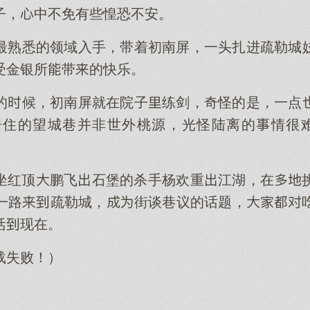
子，中不免有些惶恐不安。
最熟悉的领域入手，带着初南屏，一头扎进疏勒城
受金银所带的快乐。
的候，初南屏就在院子练剑，奇怪的是，一点
居住的望城巷并非世外桃源，光怪陆离的情很难
坐红顶鹏飞石堡的杀手杨欢重江湖，在
一路疏勒城，街谈巷议的话题，
活现在。
载失败！）