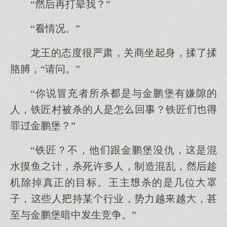
“再打晕我？”
“情况。”
龙王的态度很严肃，关商坐身，揉了揉
胳膊，“请问。”
“你说冒充者所杀是与金鹏堡有嫌隙的
人，铁匠村被杀的人是怎回？铁匠
罪金鹏堡？”
“铁匠？不，他跟金鹏堡仇，是混
水摸鱼计，杀死许人，制造混乱，趁
机除掉真正的目标。王主杀的是几位罩
子，些人持某行业，势力越越，甚
至与金鹏堡暗中生竞争。”