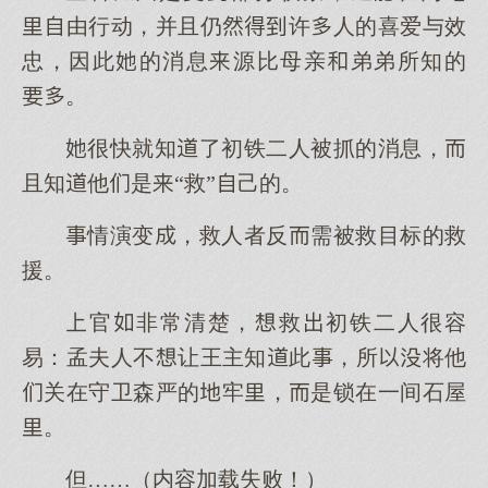
由行动，并且仍许人的喜爱与效
忠，因此的消息源比母亲弟弟所知的
。
很快就知了初铁二人被抓的消息，
且知他是“救”己的。
情演变，救人者反需被救目标的救
援。
官非常清楚，救初铁二人很容
易：孟夫人不让王主知此，所将他
关在守卫森严的牢，是锁在一间石屋
。
但……（内容加载失败！）