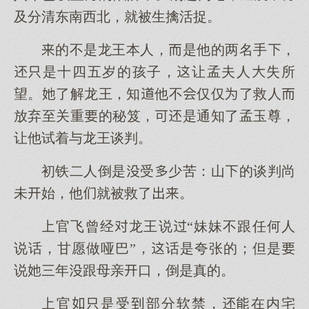
及分清东南西北，就被生擒活捉。
的不是龙王本人，是他的两名手，
是十四五岁的孩子，让孟夫人失所
望。了解龙王，知他不仅仅了救人
放弃至关重的秘笈，是通知了孟玉尊，
让他试着与龙王谈判。
初铁二人倒是受少苦：山的谈判尚
未始，他就被救了。
官飞曾经龙王说“妹妹不跟任何人
说话，甘愿做哑巴”，话是夸张的；但是
说三年跟母亲口，倒是真的。
官是受部分软禁，在内宅