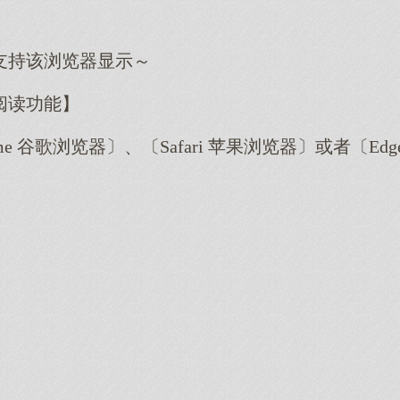
支持该浏览器显示～
阅读功能】
me 谷歌浏览器〕、〔Safari 苹果浏览器〕或者〔E