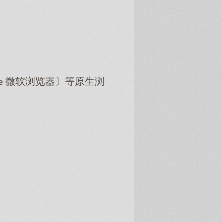
dge 微软浏览器〕等原生浏