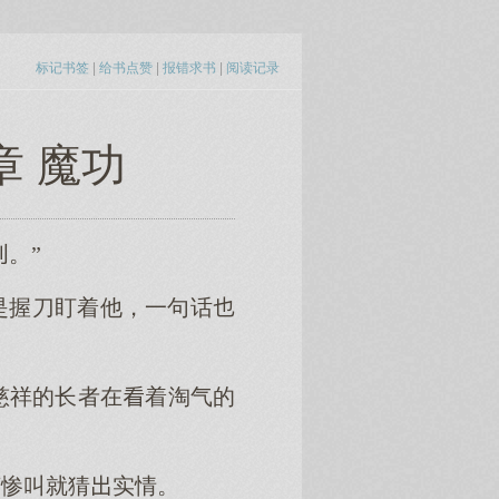
标记书签
|
给书点赞
|
报错求书
|
阅读记录
章 魔功
。”
是握刀盯着他，一句话
慈祥的长者在着淘气的
声惨叫就猜实情。