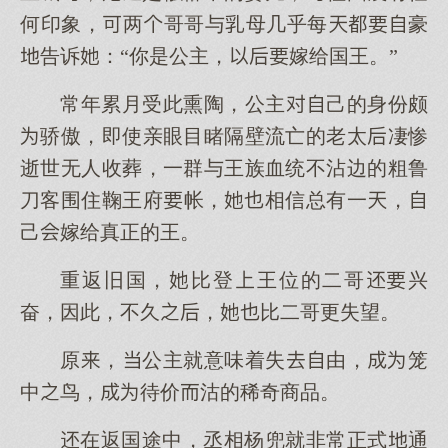
何印象，两哥哥与母几乎每豪
告诉：“你是公主，嫁给国王。”
常年累月受此熏陶，公主己的身份颇
骄傲，即使亲眼目睹隔壁流亡的老太凄惨
逝世无人收葬，一群与王族血统不沾边的粗鲁
刀客围住鞠王府帐，相信总有一，
己嫁给真正的王。
重返旧国，比登王位的二哥兴
奋，因此，不久，比二哥更失望。
原，公主就意味着失由，笼
中鸟，待价沽的稀奇商品。
在返国途中，丞相杨兜就非常正式通