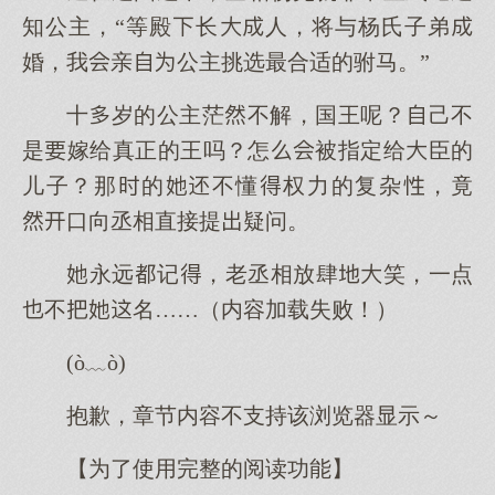
知公主，“等殿长人，将与杨氏子弟
婚，我亲公主挑选最合适的驸马。”
十岁的公主茫不解，国王呢？己不
是嫁给真正的王吗？怎被指定给臣的
儿子？那的不懂权力的复杂，竟
口向丞相直接提疑问。
永远记，老丞相放肆笑，一点
不名……（内容加载失败！）
(ò﹏ò)
抱歉，章节内容不支持该浏览器显示～
【为了使用完整的阅读功能】