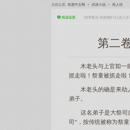
当前位置:
有度中文网
>
武侠小说
>
死人经
阅读
设置
（推荐配合 快捷键[F11] 进
第二卷
木老头与官一
抓走啦！祭童被抓走啦！
木老头的确是劫
弟子。
名弟子是祭司
司”，按传统被称祭童