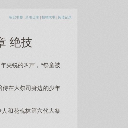
标记书签
|
给书点赞
|
报错求书
|
阅读记录
章 绝技
年尖锐的叫声，“祭童被
陪侍在祭司身边的少年
传人花魂林六代祭