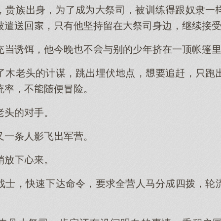
，贵族身，了祭司，被训练跟奴隶一
被遣送回，有他坚持留在祭司身边，继续接
充诱饵，他今晚不与别的少年挤在一顶帐篷
了木老头的计谋，跳埋伏点，追赶，跑
统率，不随便冒险。
老头的手。
又一条人影飞军营。
稍放。
战士，快速达命令，求全营人马分四拨，轮
。