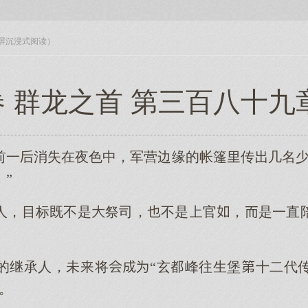
入全屏沉浸式阅读）
 群龙之首 第三百八十九
前一消失在夜色中，军营边缘的帐篷传几名少
”
人，目标既不是祭司，不是官，是一直
的继承人，未将“玄峰往生堡十二代
。