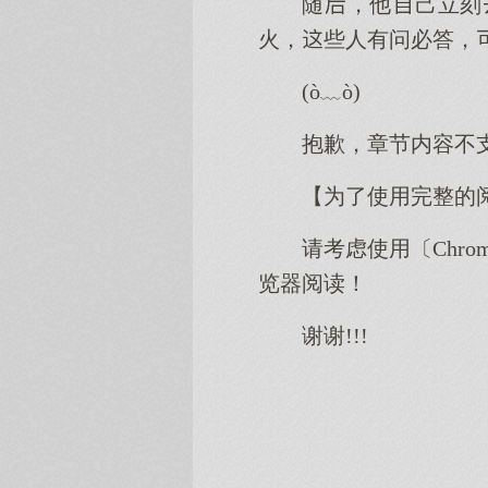
随，他己立刻
火，些人有问必答，
(ò﹏ò)
抱歉，章节内容不
【为了使用完整的
请考虑使用〔Chro
览器阅读！
谢谢!!!