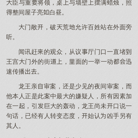
臣与重将领，桌与墙壁摆满蜡烛，照
整间屋子亮白昼。
门敞，破荒允许百姓站在外面旁
听。
闻讯赶的观众，从议厅门口一直堵
王宫门外的街，面的一举一动迅
速传播。
龙王亲审案，是少见的夜间审案，
他本人正是此案中最的嫌疑人，所有因素加
在一，引巨的轰动，龙王尚未口说一
句话，已经有人转变态度，始认凶手另有
其人。