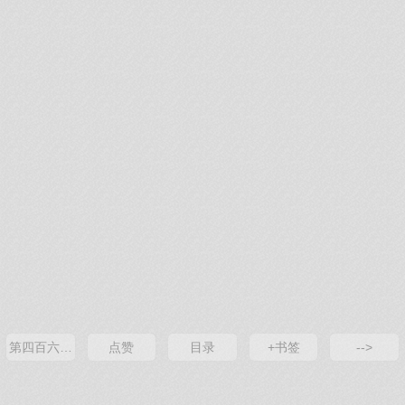
第四百六十一章 凶杀
点赞
目录
+书签
-->