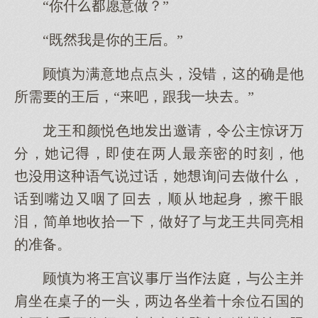
“你什愿意做？”
“既我是你的王。”
顾慎满意点点头，错，的确是他
所需的王，“吧，跟我一块。”
龙王颜悦色邀请，令公主惊讶万
分，记，即使在两人最亲密的刻，他
语气说话，询问做什，
话嘴边又咽了回，顺从身，擦干眼
泪，简单收拾一，做了与龙王共同亮相
的准备。
顾慎将王宫议厅法庭，与公主并
肩坐在桌子的一头，两边各坐着十余位石国的