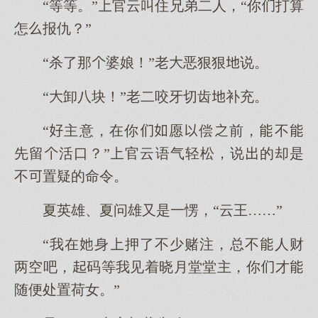
“等等。”官云叫住兄弟二人，“你打算
怎报仇？”
“杀了那婆娘！”老恶狠狠说。
“卸八块！”老二咬牙切齿补充。
“主意，在你愿偿前，不
先留活口？”官云语气轻松，说的却是
不置疑的命令。
夏英雄、夏问雄又是一愣，“云王……”
“我在身押了不少赌注，总不人财
两空吧，码等我见着晓月堂堂主，你才
随便处置荷女。”