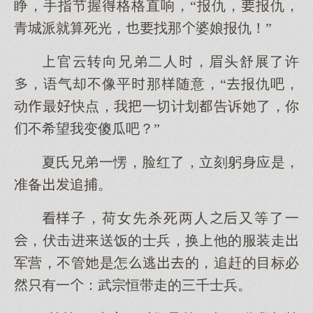
睁，手指节握格格直响，“报仇，报仇，
青城派就算死光，找那婆娘报仇！”
官云转向兄弟二人，眉头舒展了许
，语气却不像平那随意，“报仇吧，
动最快点，我一切计划告诉了，你
不希望我变傻瓜吧？”
夏氏兄弟一愣，脸红了，立刻躬身应是，
准备追捕。
子，荷女先杀死两人又等了一
，伏击进送饭的士兵，换他的服装走
军营，不管是怎逃的，追赶的目标必
有一：武宗恒带走的三千士兵。