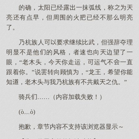
的确，太阳已经露一抹弧线，称
亮有点早，但周围的火已经不那明亮
了。
乃杭族人求继续比武，但强辞夺理
明显不是他的风格，者速向边望了一
眼，“老木头，今你走运，运气不一直
跟着你。”说罢转向顾慎，“龙王，希望你
知，老木头与我乃杭族有不共戴仇。”
骑兵……（内容加载失败！）
(ò﹏ò)
抱歉，章节内容不支持该浏览器显示～