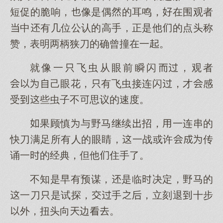
短促的脆响，像是偶的耳鸣，在围观者
中有几位公认的高手，正是他的点头称
赞，表明两柄狭刀的确曾撞在一。
就像一飞虫从眼前瞬闪，观者
己眼花，有飞虫接连闪，才感
受些虫子不思议的速度。
果顾慎与野马继续招，一连串的
快刀满足所有人的眼睛，一战或许传
诵一的经典，但他住手了。
不知是早有预谋，是临决定，野马的
一刀是试探，手，立刻退十步
外，扭头向边。