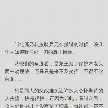
北庭乃杭族骑兵无奈撤退的候，几
人知野马那一刀的真正目标。
从他的角度，是龙王了保护木老头
主动迎战，野马是不及变招，不不砍
向龙王。
是两人的战难免让许人怀期待的
人失望，快是很快，正因此，，
众人目中几乎有留印象，就连那一声声