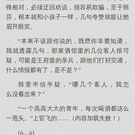
锋相，必须迂回劝说，很容易欺骗，至韩
芬，根本就孩子一，几句夸赞就让
眉眼笑。
“本不该跟你说的，既你非知，
我就透露几句，那酒馆的几位客人很
疑，是王府的亲兵，跟他打，
什情报有了，是不是？”
韩萱半信半疑，“哪几客人，我怎
？”
“一高高的青年，每次喝酒
一甩头。”官飞的……（内容加载失败！）
(ò﹏ò)