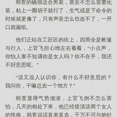
韩萱的确很适合男装，甚至不怎需化
装，粘一圈胡子就行了，生气或是命令的
候就更像了，有声音怎改不了，一
口就漏馅。
他正站在工匠区的街，四周全是帐篷
与行人，官飞担左右，“点声，
你怕人不知你是女人吗？你不在乎，我
不意思呢。”
“又人认识你，有什不意思的？
我问你，干嘛总一方？”
韩萱显气势汹汹，官飞倒不怎害
怕，几的相处，他已经摸清两女人
的格，韩萱说话直直，千万不与针