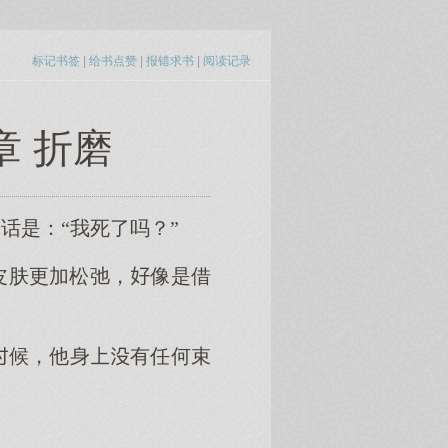
标记书签
|
给书点赞
|
报错求书
|
阅读记录
章 折磨
话是：“我死了吗？”
皮肤更加松弛，像是借
候，他身有任何束