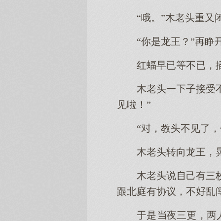
“哦。”木老头重
“你是龙王？”再
红蝠早已等不已，
木老头一子接受
见啦！”
“，教头不见了
木老头转向龙王，
木老头说己有三
跟北庭有协议，不乱闯
是夜三更，两