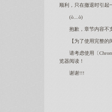
顺利，在撤退引
(ò﹏ò)
抱歉，章节内容不
【为了使用完整的
请考虑使用〔Chro
览器阅读！
谢谢!!!