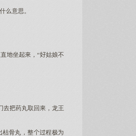
是什意思。
直坐，“姑娘不
药丸取回，龙王
枯骨丸，整程极