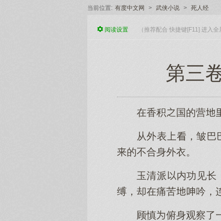
当前位置:
有度中文网
>
武侠小说
>
死人经
阅读
设置
（推荐配合 快捷键[F11] 进
第三卷
在香积国的营
从外表，皱巴
的不合身外衣。
玉清派内功见长
缚，却在痛苦吟，
顾慎俯身观察了一