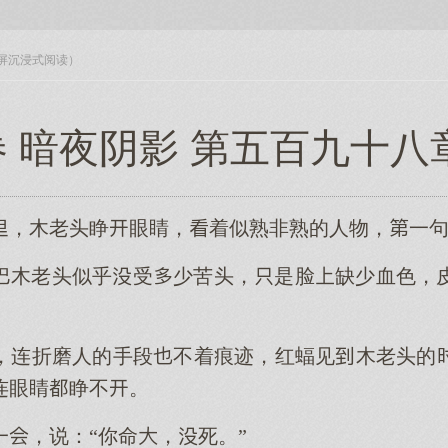
入全屏沉浸式阅读）
 暗夜阴影 第五百九十八
，木老头睁眼睛，着似熟非熟的人物，一句
巴木老头似乎受少苦头，是脸缺少血色，
，连折磨人的手段不着痕迹，红蝠见木老头的
连眼睛睁不。
，说：“你命，死。”