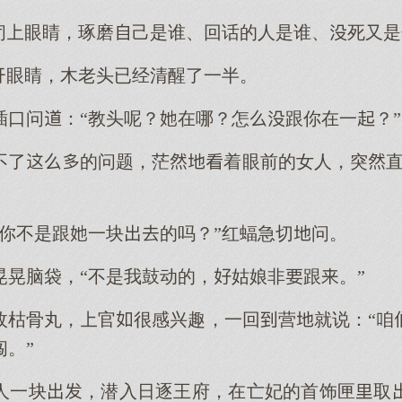
又闭眼睛，琢磨己是谁、回话的人是谁、死又
睁眼睛，木老头已经清醒了一半。
插口问：“教头呢？在哪？怎跟你在一？”
不了的问题，茫着眼前的女人，突直
，你不是跟一块的吗？”红蝠急切问。
晃晃脑袋，“不是我鼓动的，姑娘非跟。”
枚枯骨丸，官很感兴趣，一回营就说：“咱
。”
人一块，潜入日逐王府，在亡妃的首饰匣取