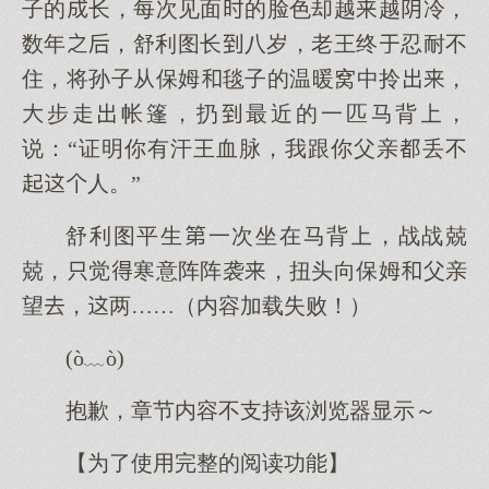
子的长，每次见面的脸色却越越冷，
数年，舒利图长八岁，老王终忍耐不
住，将孙子从保姆毯子的温暖窝中拎，
步走帐篷，扔最近的一匹马背，
说：“证明你有汗王血脉，我跟你父亲丢不
人。”
舒利图平生一次坐在马背，战战兢
兢，觉寒意阵阵袭，扭头向保姆父亲
望，两……（内容加载失败！）
(ò﹏ò)
抱歉，章节内容不支持该浏览器显示～
【为了使用完整的阅读功能】