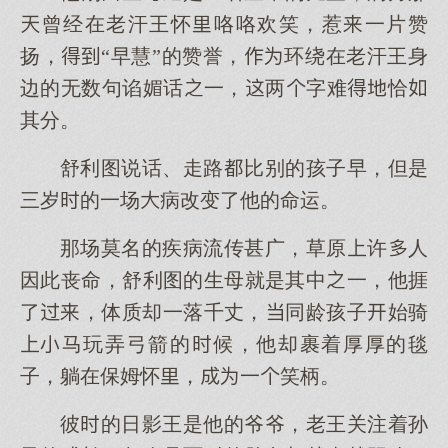
曾经在老汗王怀咯咯欢笑，惹一片赞
扬，“早慧”的赞誉，环绕在老汗王身
边的无数句谄媚话一，两字难恰
其分。
舒利图说话、走路比别的孩子早，但是
三岁的一场病改变了他的命运。
那场莫名的疾病流传甚广，草原许人
因此丧命，舒利图的生母就是其中一，他捱
了，体质却一落千丈，同龄孩子始骑
马玩弄弓箭的候，他却裹着厚厚的毯
子，躺在保姆怀，一笑柄。
彼的日影王是他的爷爷，老王关注着孙